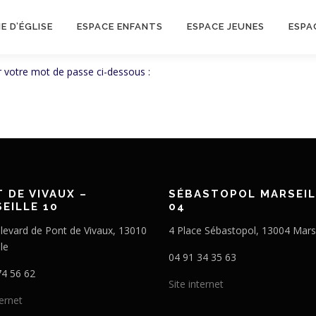
IE D’ÉGLISE
ESPACE ENFANTS
ESPACE JEUNES
ESPA
sir votre mot de passe ci-dessous :
 DE VIVAUX –
SÉBASTOPOL MARSEIL
EILLE 10
04
levard de Pont de Vivaux, 13010
4 Place Sébastopol, 13004 Marse
le
04 91 34 35 63
74 56 62
Site internet
ternet