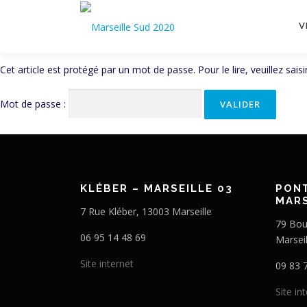
V
Cet article est protégé par un mot de passe. Pour le lire, veuillez sai
Mot de passe :
KLÉBER – MARSEILLE 03
PONT
MARS
7 Rue Kléber, 13003 Marseille
79 Bou
06 95 14 48 69
Marseil
Site internet
09 83 
Site in