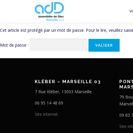
V
Cet article est protégé par un mot de passe. Pour le lire, veuillez sai
Mot de passe :
KLÉBER – MARSEILLE 03
PONT
MARS
7 Rue Kléber, 13003 Marseille
79 Bou
06 95 14 48 69
Marseil
Site internet
09 83 
Site in