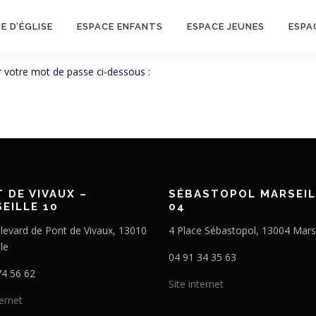
IE D’ÉGLISE
ESPACE ENFANTS
ESPACE JEUNES
ESPA
sir votre mot de passe ci-dessous :
 DE VIVAUX –
SÉBASTOPOL MARSEIL
EILLE 10
04
levard de Pont de Vivaux, 13010
4 Place Sébastopol, 13004 Marse
le
04 91 34 35 63
74 56 62
Site internet
ternet