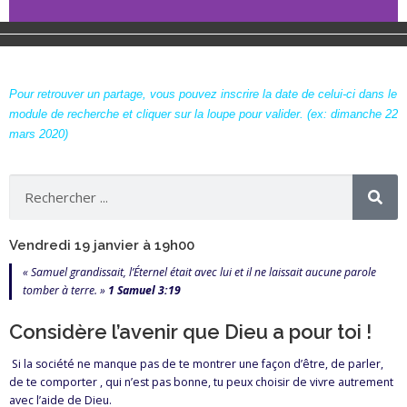
Un espace dédié aux
enfants
Pour retrouver un partage, vous pouvez inscrire la date de celui-ci dans le
module de recherche et cliquer sur la loupe pour valider. (ex: dimanche 22
Pour les parents et les enfants, à
mars 2020)
chacun une rubrique qui lui est propre
avec des contenus adaptés et ciblés.
Parents
Vendredi 19 janvier à 19h00
« Samuel grandissait, l’Éternel était avec lui et il ne laissait aucune parole
tomber à terre. »
1 Samuel 3:19
Considère l’avenir que Dieu a pour toi !
Si la société ne manque pas de te montrer une façon d’être, de parler,
de te comporter , qui n’est pas bonne, tu peux choisir de vivre autrement
avec l’aide de Dieu.