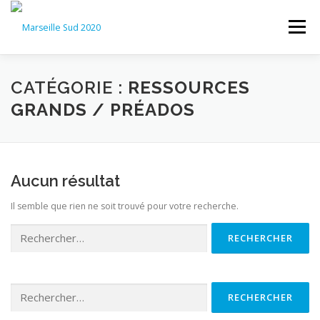
Aller
au
Menu
contenu
VIE D’ÉGLISE
ESPACE ENFANTS
CATÉGORIE :
RESSOURCES
GRANDS / PRÉADOS
ESPACE JEUNES
ESPACE AÎNÉS
Aucun résultat
ESPACE CULTUREL
CONTACT
Il semble que rien ne soit trouvé pour votre recherche.
Rechercher :
Rechercher :