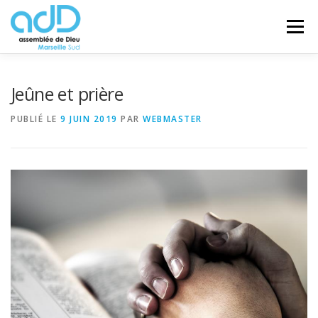
Aller
au
Menu
contenu
VIE D’ÉGLISE
ESPACE ENFANTS
Jeûne et prière
PUBLIÉ LE
9 JUIN 2019
PAR
WEBMASTER
ESPACE JEUNES
ESPACE AÎNÉS
ESPACE CULTUREL
CONTACT