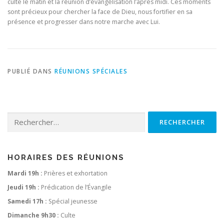
culte le matin et la réunion d’évangélisation l’après midi. Ces moments
sont précieux pour chercher la face de Dieu, nous fortifier en sa
présence et progresser dans notre marche avec Lui.
PUBLIÉ DANS
RÉUNIONS SPÉCIALES
Rechercher :
HORAIRES DES RÉUNIONS
Mardi 19h :
Prières et exhortation
Jeudi 19h :
Prédication de l’Évangile
Samedi 17h :
Spécial jeunesse
Dimanche 9h30 :
Culte