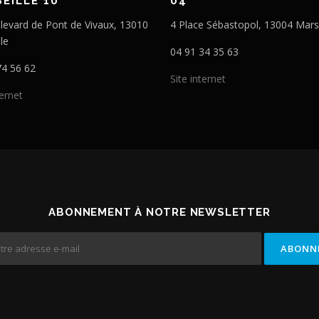
EILLE 10
04
levard de Pont de Vivaux, 13010
4 Place Sébastopol, 13004 Marse
le
04 91 34 35 63
74 56 62
Site internet
ternet
ABONNEMENT À NOTRE NEWSLETTER