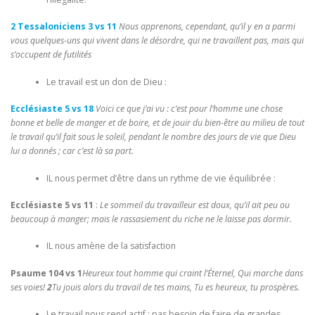
2 Tessaloniciens 3 vs 11
Nous apprenons, cependant, qu’il y en a parmi
vous quelques-uns qui vivent dans le désordre, qui ne travaillent pas, mais qui
s’occupent de futilités
Le travail est un don de Dieu :
Ecclésiaste 5 vs 18
Voici ce que j’ai vu : c’est pour l’homme une chose
bonne et belle de manger et de boire, et de jouir du bien-être au milieu de tout
le travail qu’il fait sous le soleil, pendant le nombre des jours de vie que Dieu
lui a donnés ; car c’est là sa part.
IL nous permet d’être dans un rythme de vie équilibrée :
Ecclésiaste 5 vs 11
:
Le sommeil du travailleur est doux, qu’il ait peu ou
beaucoup à manger; mais le rassasiement du riche ne le laisse pas dormir.
IL nous amène de la satisfaction
Psaume 104 vs 1
Heureux tout homme qui craint l’Éternel, Qui marche dans
ses voies!
2
Tu jouis alors du travail de tes mains, Tu es heureux, tu prospères.
Le travail nous rend actif ; pas besoin de faire de grandes