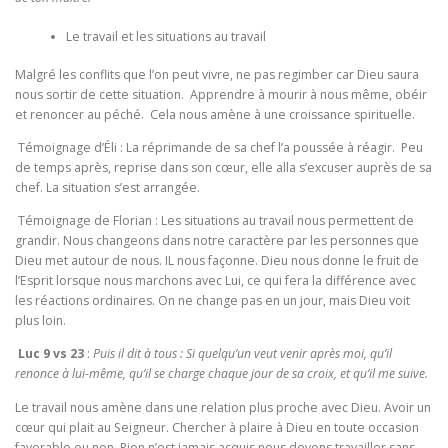
Le travail et les situations au travail
Malgré les conflits que l’on peut vivre, ne pas regimber car Dieu saura
nous sortir de cette situation. Apprendre à mourir à nous même, obéir
et renoncer au péché. Cela nous amène à une croissance spirituelle.
Témoignage d’Éli : La réprimande de sa chef l’a poussée à réagir. Peu
de temps après, reprise dans son cœur, elle alla s’excuser auprès de sa
chef. La situation s’est arrangée.
Témoignage de Florian : Les situations au travail nous permettent de
grandir. Nous changeons dans notre caractère par les personnes que
Dieu met autour de nous. IL nous façonne. Dieu nous donne le fruit de
l’Esprit lorsque nous marchons avec Lui, ce qui fera la différence avec
les réactions ordinaires. On ne change pas en un jour, mais Dieu voit
plus loin.
Luc 9 vs 23
:
Puis il dit à tous : Si quelqu’un veut venir après moi, qu’il
renonce à lui-même, qu’il se charge chaque jour de sa croix, et qu’il me suive.
Le travail nous amène dans une relation plus proche avec Dieu. Avoir un
cœur qui plait au Seigneur. Chercher à plaire à Dieu en toute occasion
favorable ou non. Rien n’est jamais acquis nous devons travailler sans