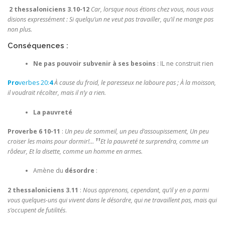
2 thessaloniciens 3.10-12
Car, lorsque nous étions chez vous, nous vous
disions expressément : Si quelqu’un ne veut pas travailler, qu’il ne mange pas
non plus.
Conséquences :
Ne pas pouvoir subvenir à ses besoins
: IL ne construit rien
Pro
verbes 20:
4
À cause du froid, le paresseux ne laboure pas ; À la moisson,
il voudrait récolter, mais il n’y a rien.
La pauvreté
Proverbe 6 10-11
:
Un peu de sommeil, un peu d’assoupissement, Un peu
11
croiser les mains pour dormir!…
Et la pauvreté te surprendra, comme un
rôdeur, Et la disette, comme un homme en armes.
Amène du
désordre
:
2 thessaloniciens 3.11
:
Nous apprenons, cependant, qu’il y en a parmi
vous quelques-uns qui vivent dans le désordre, qui ne travaillent pas, mais qui
s’occupent de futilités
.