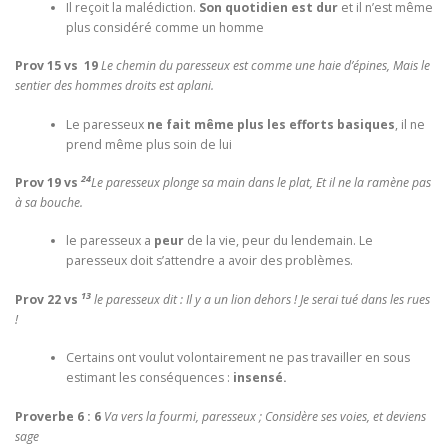
Il reçoit la malédiction.
Son quotidien est dur
et il n’est même
plus considéré comme un homme
Prov 15 vs 19
Le chemin du paresseux est comme une haie d’épines, Mais le
sentier des hommes droits est aplani.
Le paresseux
ne fait même plus les efforts basiques
, il ne
prend même plus soin de lui
24
Prov 19 vs
Le paresseux plonge sa main dans le plat, Et il ne la ramène pas
à sa bouche.
le paresseux a
peur
de la vie, peur du lendemain. Le
paresseux doit s’attendre a avoir des problèmes.
13
Prov 22 vs
le paresseux dit : Il y a un lion dehors ! Je serai tué dans les rues
!
Certains ont voulut volontairement ne pas travailler en sous
estimant les conséquences :
insensé.
Proverbe 6 : 6
Va vers la fourmi, paresseux ; Considère ses voies, et deviens
sage