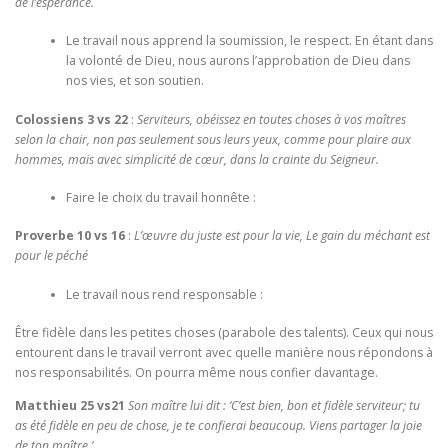
de l’espérance.
Le travail nous apprend la soumission, le respect. En étant dans
la volonté de Dieu, nous aurons l’approbation de Dieu dans
nos vies, et son soutien.
Colossiens 3 vs 22
:
Serviteurs, obéissez en toutes choses à vos maîtres
selon la chair, non pas seulement sous leurs yeux, comme pour plaire aux
hommes, mais avec simplicité de cœur, dans la crainte du Seigneur.
Faire le choix du travail honnête :
Proverbe 10 vs 16
:
L’œuvre du juste est pour la vie, Le gain du méchant est
pour le péché
Le travail nous rend responsable :
Être fidèle dans les petites choses (parabole des talents). Ceux qui nous
entourent dans le travail verront avec quelle manière nous répondons à
nos responsabilités. On pourra même nous confier davantage.
Matthieu 25 vs21
Son maître lui dit : ‘C’est bien, bon et fidèle serviteur; tu
as été fidèle en peu de chose, je te confierai beaucoup. Viens partager la joie
de ton maître.’