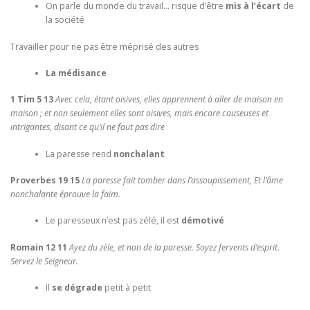
On parle du monde du travail… risque d’être
mis à l’écart
de
la société
Travailler pour ne pas être méprisé des autres
La médisance
1 Tim 5 13
Avec cela, étant oisives, elles apprennent à aller de maison en
maison ; et non seulement elles sont oisives, mais encore causeuses et
intrigantes, disant ce qu’il ne faut pas dire
La paresse rend
nonchalant
Proverbes 19 15
La paresse fait tomber dans l’assoupissement, Et l’âme
nonchalante éprouve la faim.
Le paresseux n’est pas zélé, il est
démotivé
Romain 12 11
Ayez du zèle, et non de la paresse. Soyez fervents d’esprit.
Servez le Seigneur.
Il
se dégrade
petit à petit