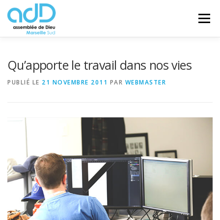
Aller
au
Menu
contenu
VIE D’ÉGLISE
ESPACE ENFANTS
Qu’apporte le travail dans nos vies
PUBLIÉ LE
21 NOVEMBRE 2011
PAR
WEBMASTER
ESPACE JEUNES
ESPACE AÎNÉS
ESPACE CULTUREL
CONTACT