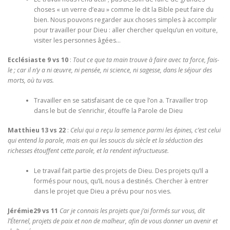
choses « un verre d’eau » comme le dit la Bible peut faire du
bien. Nous pouvons regarder aux choses simples à accomplir
pour travailler pour Dieu : aller chercher quelqu’un en voiture,
visiter les personnes âgées…
Ecclésiaste 9 vs 10
:
Tout ce que ta main trouve à faire avec ta force, fais-
le ; car il n’y a ni œuvre, ni pensée, ni science, ni sagesse, dans le séjour des
morts, où tu vas.
Travailler en se satisfaisant de ce que l’on a. Travailler trop
dans le but de s’enrichir, étouffe la Parole de Dieu
Matthieu 13 vs 22
:
Celui qui a reçu la semence parmi les épines, c’est celui
qui entend la parole, mais en qui les soucis du siècle et la séduction des
richesses étouffent cette parole, et la rendent infructueuse.
Le travail fait partie des projets de Dieu. Des projets qu’Il a
formés pour nous, qu’IL nous a destinés. Chercher à entrer
dans le projet que Dieu a prévu pour nos vies.
Jérémie29 vs 11
Car je connais les projets que j’ai formés sur vous, dit
l’Éternel, projets de paix et non de malheur, afin de vous donner un avenir et