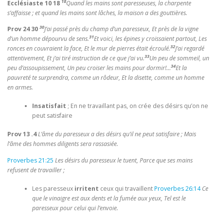
18
Ecclésiaste 10 18
Quand les mains sont paresseuses, la charpente
s’affaisse ; et quand les mains sont lâches, la maison a des gouttières.
30
Prov 24 30
J’ai passé près du champ d’un paresseux, Et près de la vigne
31
d’un homme dépourvu de sens.
Et voici, les épines y croissaient partout, Les
32
ronces en couvraient la face, Et le mur de pierres était écroulé.
J’ai regardé
33
attentivement, Et j’ai tiré instruction de ce que j’ai vu.
Un peu de sommeil, un
34
peu d’assoupissement, Un peu croiser les mains pour dormir!…
Et la
pauvreté te surprendra, comme un rôdeur, Et la disette, comme un homme
en armes.
Insatisfait
; En ne travaillant pas, on crée des désirs qu’on ne
peut satisfaire
Prov 13 .4
L’âme du paresseux a des désirs qu’il ne peut satisfaire ; Mais
l’âme des hommes diligents sera rassasiée.
Proverbes 21:25
Les désirs du paresseux le tuent, Parce que ses mains
refusent de travailler ;
Les paresseux
irritent
ceux qui travaillent
Proverbes 26:14
Ce
que le vinaigre est aux dents et la fumée aux yeux, Tel est le
paresseux pour celui qui l’envoie.