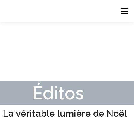
Menu
VIE D’ÉGLISE
ESPACE ENFANTS
ESPACE JEUNES
ESPACE AÎNÉS
ESPACE CULTUREL
CONTACT
Éditos
La véritable lumière de Noël